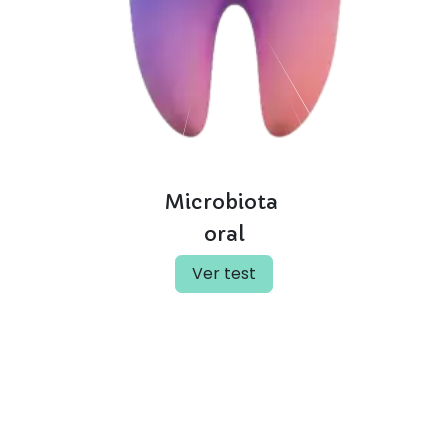
Microbiota
oral
Ver test