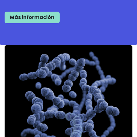
Más informa
ció
n