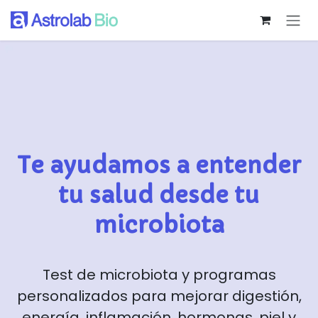
Ir al contenido
Te ayudamos a entender
tu salud desde tu
microbiota
Test de microbiota y programas
personalizados para mejorar digestión,
energía, inflamación, hormonas, piel y