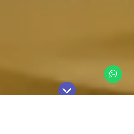
Blog Astrolab
Efectos sobre el microbioma infantil validado científicamente por EAFIT - Astrolab