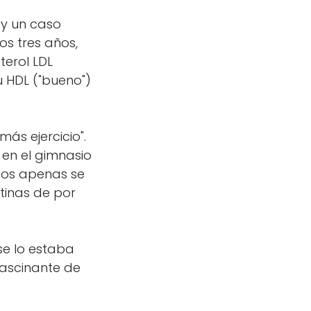
 y un caso
os tres años,
terol LDL
u HDL ("bueno")
ás ejercicio".
ó en el gimnasio
idos apenas se
tinas de por
se lo estaba
fascinante de