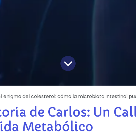
l enigma del colesterol: cómo la microbiota intestinal puede cambiar el destino me
toria de Carlos: Un Cal
lida Metabólico