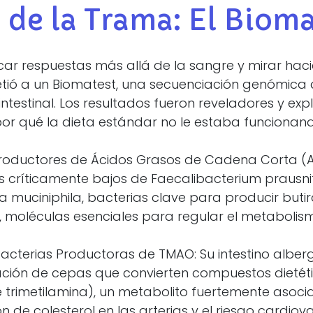
o de la Trama: El Biom
r respuestas más allá de la sangre y mirar hacia 
etió a un Biomatest, una secuenciación genómic
ntestinal. Los resultados fueron reveladores y exp
r qué la dieta estándar no le estaba funcionand
 Productores de Ácidos Grasos de Cadena Corta (
es críticamente bajos de Faecalibacterium prausnitz
 muciniphila, bacterias clave para producir butir
 moléculas esenciales para regular el metabolis
Bacterias Productoras de TMAO: Su intestino albe
ción de cepas que convierten compuestos dietét
 trimetilamina), un metabolito fuertemente asoci
 de colesterol en las arterias y el riesgo cardio