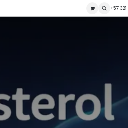
Tienda
Nosotros
‪+57 321