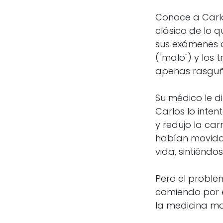
Conoce a Carlo
clásico de lo q
sus exámenes d
("malo") y los 
apenas rasguña
Su médico le di
Carlos lo inten
y redujo la car
habían movido
vida, sintiénd
Pero el proble
comiendo por é
la medicina mod