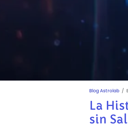
Blog Astrolab
E
La His
sin Sa