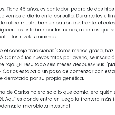
s. Tiene 45 años, es contador, padre de dos hijos
ue vemos a diario en la consulta. Durante los últim
e rutina mostraban un patrón frustrante: el coles
triglicéridos estaban por las nubes, mientras que s
ba los niveles mínimos.
o el consejo tradicional: "Come menos grasa, haz m
tó. Cambió los huevos fritos por avena, se inscribi
ne roja. ¿El resultado seis meses después? Sus líp
. Carlos estaba a un paso de comenzar con esta
ose derrotado por su propia genética.
ma de Carlos no era solo lo que comía; era quién 
l. Aquí es donde entra en juego la frontera más 
erna: la microbiota intestinal.