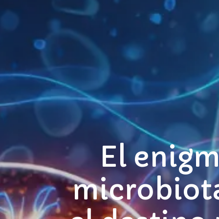
El enigm
microbiota