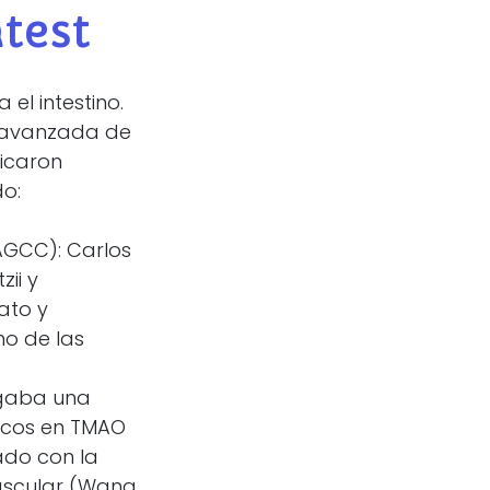
atest
el intestino.
a avanzada de
licaron
o:
AGCC): Carlos
ii y
ato y
mo de las
rgaba una
icos en TMAO
ado con la
vascular (Wang