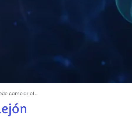
tabólico de un paciente
lejón