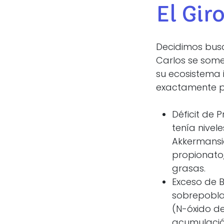
El Gir
Decidimos busca
Carlos se som
su ecosistema i
exactamente po
Déficit de
tenía nivel
Akkermansia
propionato,
grasas.
Exceso de 
sobrepobla
(N-óxido de
acumulación