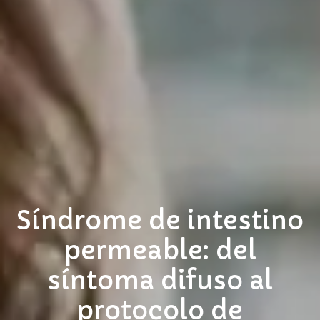
Síndrome de intestino
permeable: del
síntoma difuso al
protocolo de