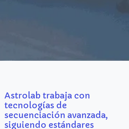
Astrolab trabaja con
tecnologías de
secuenciación avanzada,
siguiendo estándares