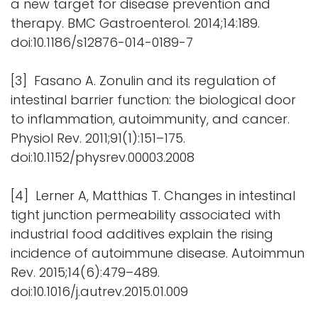
a new target for disease prevention and
therapy. BMC Gastroenterol. 2014;14:189.
doi:10.1186/s12876-014-0189-7
[3] Fasano A. Zonulin and its regulation of
intestinal barrier function: the biological door
to inflammation, autoimmunity, and cancer.
Physiol Rev. 2011;91(1):151–175.
doi:10.1152/physrev.00003.2008
[4] Lerner A, Matthias T. Changes in intestinal
tight junction permeability associated with
industrial food additives explain the rising
incidence of autoimmune disease. Autoimmun
Rev. 2015;14(6):479–489.
doi:10.1016/j.autrev.2015.01.009